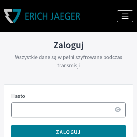
Zaloguj
Wszystkie dane są w pełni szyfrowane podczas
transmisji
Hasło
ZALOGUJ