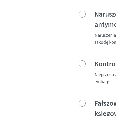
Narusz
antym
Naruszenia
szkodę ko
Kontrol
Nieprzestr
embarg.
Fałszo
księgo