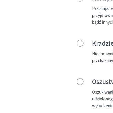
Przekupstw
przyjmowan
bądź innych
Kradzie
Nieuprawni
przekazany
Oszust
Oszukiwani
udzieloneg
wyłudzenie