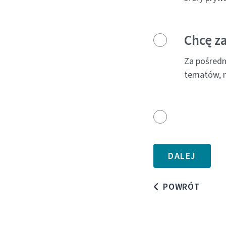
Chcę z
Za pośredn
tematów, n
POWRÓT