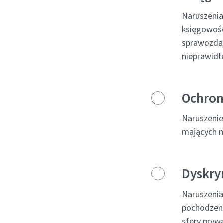
Naruszenia
księgowośc
sprawozdaw
nieprawidł
Ochron
Naruszenie
mających n
Dyskry
Naruszenia
pochodzenie
sfery pryw