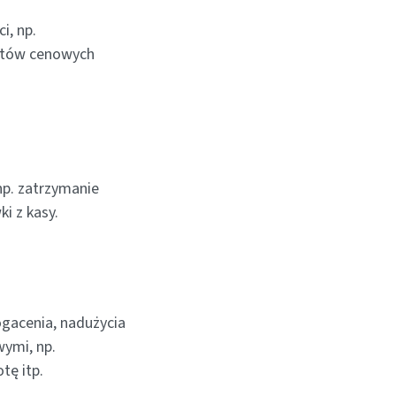
i, np.
ustów cenowych
np. zatrzymanie
i z kasy.
gacenia, nadużycia
wymi, np.
tę itp.