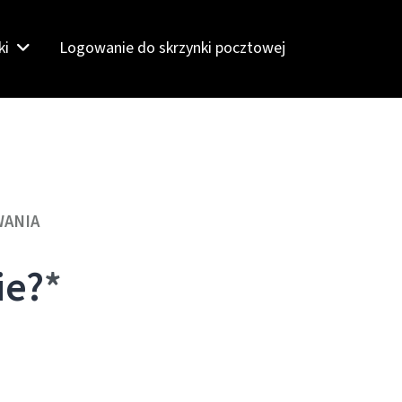
ki
Logowanie do skrzynki pocztowej
ANIA
ie?