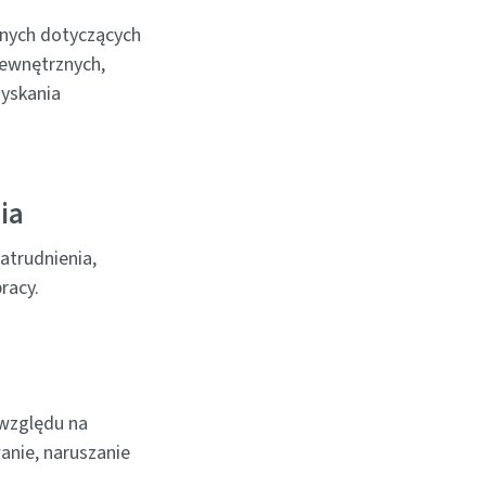
nych dotyczących
wewnętrznych,
zyskania
ia
atrudnienia,
racy.
 względu na
wanie, naruszanie