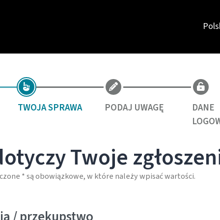
Pols
TWOJA SPRAWA
PODAJ UWAGĘ
DANE
LOGOW
dotyczy Twoje zgłoszen
czone * są obowiązkowe, w które należy wpisać wartości.
ja / przekupstwo