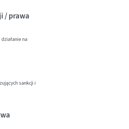
i / prawa
 działanie na
jących sankcji i
twa